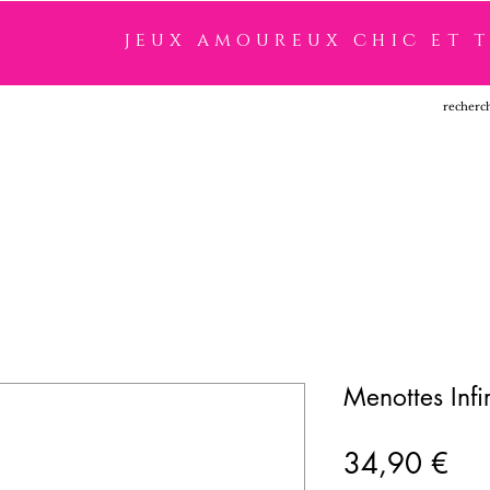
jeux amoureux chic et 
SSOIRES
LINGERIE
NOUVEAUTÉ
MARQUES
Menottes Infi
Pri
34,90 €