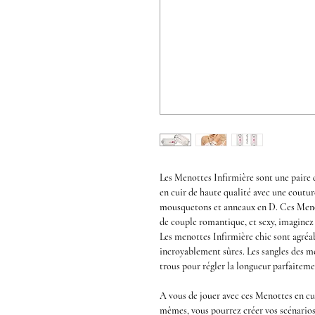
Les
Menottes Infirmière
sont une paire
en
cuir
de haute qualité avec une couture
mousquetons et anneaux en D. Ces
Meno
de couple romantique, et sexy, imaginez 
Les
menottes Infirmière chic
sont agréab
incroyablement sûres
.
Les sangles des
me
trous pour régler la longueur parfaitem
A vous de jouer avec ces
Menottes en cu
mêmes, vous pourrez créer vos scénarios 