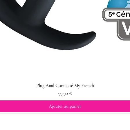
Plug Anal Connecté My French
Prix
99,90 €
Ajouter au panier