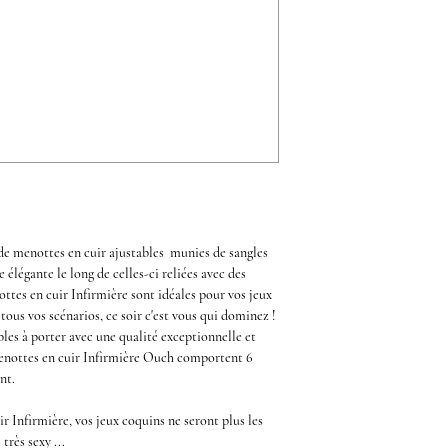
 de
menottes en cuir ajustables
munies de sangles
 élégante le long de celles-ci
reliées
avec des
ttes en cuir Infirmière
sont idéales pour vos jeux
tous vos scénarios, ce soir c'est vous qui dominez !
les à porter avec une qualité exceptionnelle et
nottes en cuir Infirmière Ouch
comportent 6
ent.
ir Infirmière
, vos
jeux coquins
ne seront plus les
très sexy ...