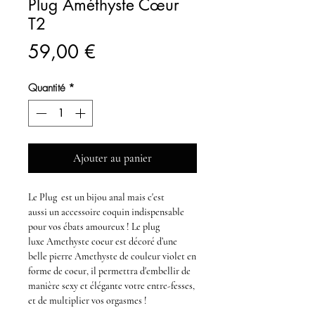
Plug Améthyste Cœur
T2
Prix
59,00 €
Quantité
*
Ajouter au panier
Le
Plug
est un
bijou anal
mais c'est
aussi un accessoire coquin indispensable
pour vos ébats amoureux ! Le
plug
luxe Amethyste coeur
est décoré d’une
belle
pierre Amethyste de couleur violet en
forme de coeur
, il permettra d'embellir de
manière sexy et élégante votre entre-fesses,
et de multiplier vos orgasmes !