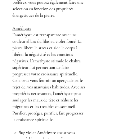
préférez, vous pouvez également faire une
sélection en fonction des propriétés
énergétiques de la pierre.
Améthyste
L’
améthyst
e est transparente avec une
couleur allant du lilas au violet foncé. La
pierre libère le stress et aide le corps à
libérer la négativité et les émotions
négatives. L’améthyste stimule le chakra
supérieur, lui permettant de faire
progresser votre croissance spirituelle.
Cela peut vous fournir un aperçu de, et le
rejet de, vos mauvaises habitudes. Avec ses
propriétés nettoyantes, l’améthyste peut
soulager les maux de tête et réduire les
migraines et les troubles du sommeil.
Purifier, protéger, purifier, fait progresser
la croissance spirituelle.
Le
Plug violet Améthyste coeur
vous