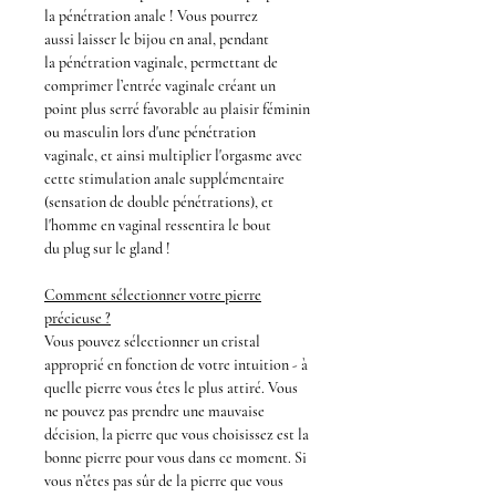
la
pénétration anale
! Vous pourrez
aussi laisser le
bijou en anal,
pendant
la
pénétration vaginale
, permettant de
comprimer l’entrée vaginale créant un
point plus serré favorable au plaisir féminin
ou masculin lors d'une pénétration
vaginale, et ainsi multiplier l'orgasme avec
cette
stimulation anale
supplémentaire
(sensation de
double pénétrations
), et
l'homme en vaginal ressentira le bout
du
plug
sur le
gland
!
Comment sélectionner votre pierre
précieuse ?
Vous pouvez sélectionner un cristal
approprié en fonction de votre intuition - à
quelle pierre vous êtes le plus attiré. Vous
ne pouvez pas prendre une mauvaise
décision, la pierre que vous choisissez est la
bonne pierre pour vous dans ce moment. Si
vous n’êtes pas sûr de la pierre que vous