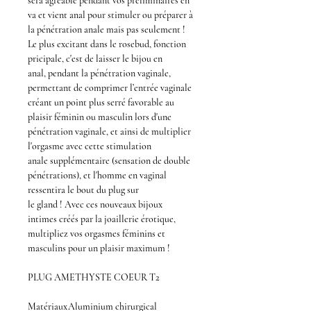
sera agréable pendant vos
préliminaires
en
va et vient anal pour stimuler ou préparer à
la
pénétration anale
mais pas seulement !
Le plus
excitant
dans le
rosebud,
fonction
pricipale,
c'est de laisser le
bijou en
anal,
pendant la
pénétration vaginale
,
permettant de comprimer l’entrée vaginale
créant un point plus serré favorable au
plaisir féminin ou masculin lors d'une
pénétration vaginale, et ainsi de multiplier
l'orgasme avec cette
stimulation
anale
supplémentaire (sensation de
double
pénétrations
), et l'homme en vaginal
ressentira le bout du
plug
sur
le
gland
! Avec ces nouveaux
bijoux
intimes
créés par la joaillerie érotique,
multipliez vos
orgasmes féminins et
masculins
pour un plaisir maximum !
PLUG AMETHYSTE COEUR T2
Matériaux
Aluminium chirurgical