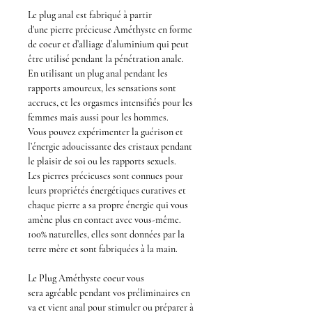
Le
plug anal
est fabriqué à partir
d'une
pierre précieuse Améthyste en forme
de coeur
et d’alliage d’aluminium qui peut
être utilisé pendant la pénétration anale.
En utilisant un plug anal pendant les
rapports amoureux, les sensations sont
accrues, et les orgasmes intensifiés pour les
femmes mais aussi pour les hommes.
Vous pouvez expérimenter la guérison et
l’énergie adoucissante des cristaux pendant
le plaisir de soi ou les rapports sexuels.
Les pierres précieuses sont connues pour
leurs propriétés énergétiques curatives et
chaque pierre a sa propre énergie qui vous
amène plus en contact avec vous-même.
100% naturelles, elles sont données par la
terre mère et sont fabriquées à la main.
Le
Plug Améthyste coeur
vous
sera agréable pendant vos
préliminaires
en
va et vient anal pour stimuler ou préparer à