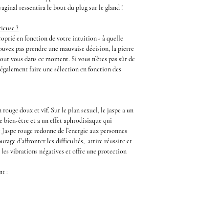
vaginal ressentira le bout du
plug
sur le
gland
!
ieuse ?
oprié en fonction de votre intuition - à quelle
pouvez pas prendre une mauvaise décision, la pierre
pour vous dans ce moment. Si vous n’êtes pas sûr de
 également faire une sélection en fonction des
rouge doux et vif. Sur le plan sexuel, le
jaspe
a un
e bien-être et a un effet aphrodisiaque qui
e
Jaspe rouge
redonne de l’energie aux personnes
urage d’affronter les difficultés, attire réussite et
 les vibrations négatives et offre une protection
nt :