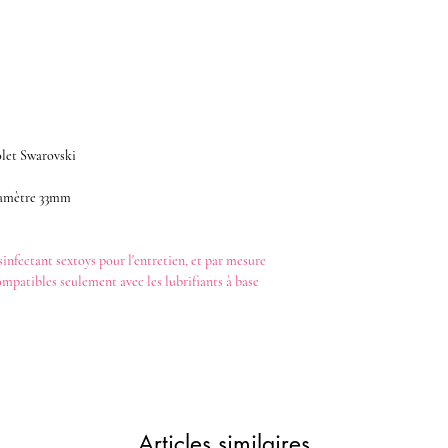
olet Swarovski
iamètre 33mm
sinfectant
sextoys
pour l'entretien, et par mesure
ompatibles seulement avec les
lubrifiants
à base
Articles similaires