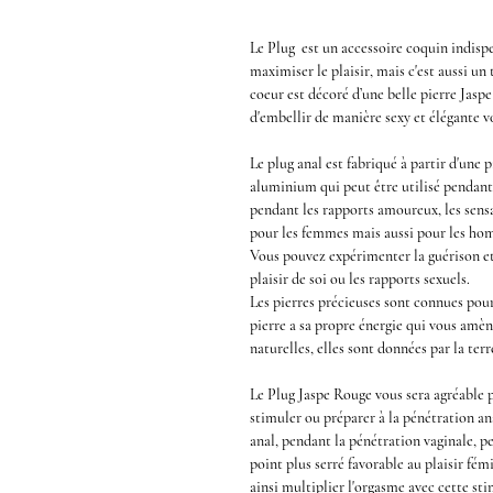
Le
Plug
est un accessoire coquin indisp
maximiser le plaisir, mais c'est aussi un 
coeur
est décoré d’une belle
pierre Jasp
d'embellir de manière sexy et élégante v
Le
plug anal
est fabriqué à partir d'une
p
aluminium qui peut être utilisé pendant 
pendant les rapports amoureux, les sensa
pour les femmes mais aussi pour les ho
Vous pouvez expérimenter la guérison et 
plaisir de soi ou les rapports sexuels.
Les pierres précieuses sont connues pour
pierre a sa propre énergie qui vous amè
naturelles, elles sont données par la ter
Le
Plug Jaspe Rouge
vous sera agréable 
stimuler ou préparer à la
pénétration an
anal,
pendant la
pénétration vaginale
, p
point plus serré favorable au plaisir fém
ainsi multiplier l'orgasme avec cette
sti