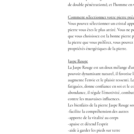
de
double pénétrations
), et l'homme en 
Comment sélectionner votre pierre préc
Vous pouvez sélectionner un cristal appr
pierre vous êtes le plus attiré. Vous ne 
que vous choisissez est la bonne pierre 
la pierre que vous préférez, vous pouvez
propriétés énergétiques de la pierre.
Jaspe Rouge
La Jaspe Rouge
est un doux mélange d'un 
pouvoir dynamisant naturel, il favorise l
augmente l’envie et le plaisir ressenti. L
fatiguées, donne confiance en soi et le co
abondance, il régule l’émotivité, combat
contre les mauvaises influences.
Les
bienfaits de la pierre Jaspe Rouge
so
-facilite la compréhension des autres
-apporte de la vitalité au corps
-apaise et détend l’esprit
-aide à garder les pieds sur terre