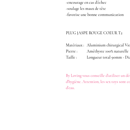
-encourage en cas d’échec
-soulage les maux de tête
-favorise une bonne communication
PLUG JASPE ROUGE COEUR T2
Matériaux :
Aluminium chirurgical Vi
Pierre :
Améthyste 100% naturelle
Taille :
Longueur total 90mm - D
By Loving
vous conseille d'utiliser un
dé
d'hygiène. Attention, les
sex toys
sont c
d'eau
.