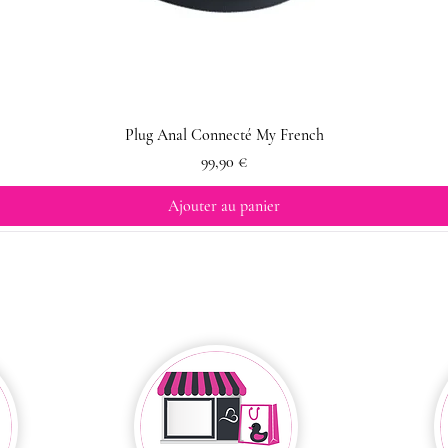
Plug Anal Connecté My French
Prix
99,90 €
Ajouter au panier