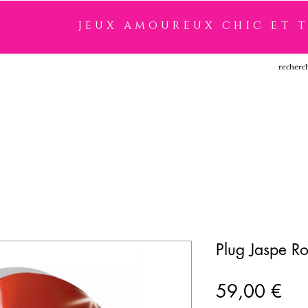
jeux amoureux chic et 
SSOIRES
LINGERIE
NOUVEAUTÉ
MARQUES
Plug Jaspe R
Pri
59,00 €