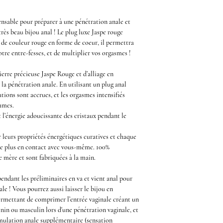
ensable pour préparer à une pénétration anale et
très beau bijou anal ! Le
plug luxe Jaspe rouge
e de couleur rouge en forme de coeur
, il permettra
otre entre-fesses, et de multiplier vos orgasmes !
ierre précieuse Jaspe Rouge
et d’alliage en
la pénétration anale. En utilisant un plug anal
tions sont accrues, et les orgasmes intensifiés
mmes.
l’énergie adoucissante des cristaux pendant le
 leurs propriétés énergétiques curatives et chaque
ne plus en contact avec vous-même. 100%
re mère et sont fabriquées à la main.
pendant les
préliminaires
en va et vient anal pour
ale
! Vous pourrez aussi laisser le
bijou en
ermettant de comprimer l’entrée vaginale créant un
inin ou masculin lors d'une pénétration vaginale, et
mulation anale
supplémentaire (sensation