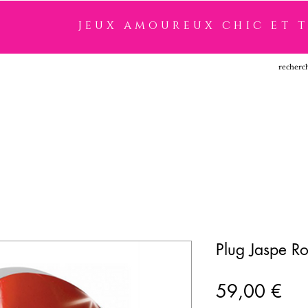
jeux amoureux chic et 
SSOIRES
LINGERIE
NOUVEAUTÉ
MARQUES
Plug Jaspe R
Pri
59,00 €