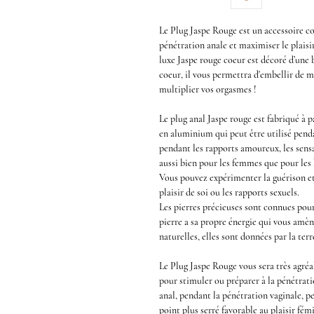
Le
Plug Jaspe Rouge
est un accessoire c
pénétration anale et maximiser le plaisir
luxe Jaspe rouge coeur
est décoré d’une 
coeur
, il vous permettra d'embellir de m
multiplier vos orgasmes !
Le
plug anal Jaspe rouge
est fabriqué à p
en aluminium qui peut être utilisé penda
pendant les rapports amoureux, les sensa
aussi bien pour les femmes que pour le
Vous pouvez expérimenter la guérison et 
plaisir de soi ou les rapports sexuels.
Les pierres précieuses sont connues pour
pierre a sa propre énergie qui vous amè
naturelles, elles sont données par la ter
Le
Plug Jaspe Rouge
vous sera très agré
pour stimuler ou préparer à la
pénétrati
anal,
pendant la
pénétration vaginale
, p
point plus serré favorable au plaisir fém