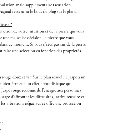
mulation anale
supplémentaire (sensation
vaginal ressentira le bout du
plug
sur le
gland
!
ieuse ?
nction de votre intuition et de la pierre qui vous
re une mauvaise décision, la pierre que vous
 dans ce moment. Si vous n’êtes pas sûr de la pierre
 faire une sélection en fonction des propriétés
rouge doux et vif. Sur le plan sexuel, le
jaspe
a un
e bien-être et a un effet aphrodisiaque qui
e
Jaspe rouge
redonne de l’energie aux personnes
urage d’affronter les difficultés, attire réussite et
 les vibrations négatives et offre une protection
nt :
s