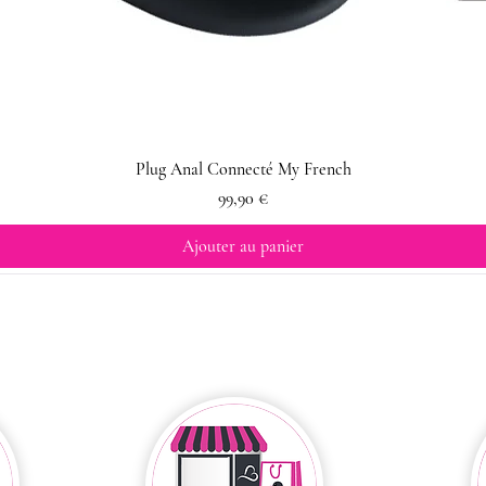
Plug Anal Connecté My French
Prix
99,90 €
Ajouter au panier