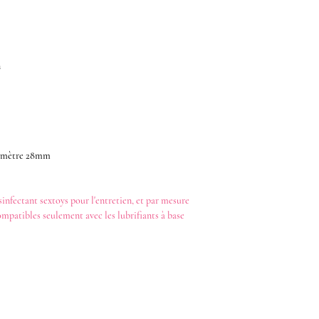
n
iamètre 28mm
sinfectant
sextoys
pour l'entretien, et par mesure
ompatibles seulement avec les
lubrifiants
à base