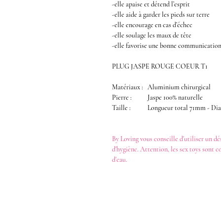
-elle apaise et détend l’esprit
-elle aide à garder les pieds sur terre
-elle encourage en cas d’échec
-elle soulage les maux de tête
-elle favorise une bonne communicatio
PLUG JASPE ROUGE COEUR T1
Matériaux :
Aluminium chirurgical
Pierre :
Jaspe 100% naturelle
Taille :
Longueur total 71mm - D
By Loving
vous conseille d'utiliser un
dé
d'hygiène. Attention, les
sex toys
sont c
d'eau
.