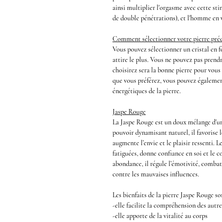
ainsi multiplier l'orgasme avec cette
sti
de
double pénétrations
), et l'homme en 
Comment sélectionner votre pierre préc
Vous pouvez sélectionner un cristal en fo
attire le plus. Vous ne pouvez pas prend
choisirez sera la bonne pierre pour vous
que vous préférez, vous pouvez également
énergétiques de la pierre.
Jaspe Rouge
La Jaspe Rouge
est un doux mélange d'un 
pouvoir dynamisant naturel, il favorise l
augmente l’envie et le plaisir ressenti. L
fatiguées, donne confiance en soi et le co
abondance, il régule l’émotivité, combat
contre les mauvaises influences.
Les
bienfaits de la pierre Jaspe Rouge
so
-elle facilite la compréhension des autre
-elle apporte de la vitalité au corps