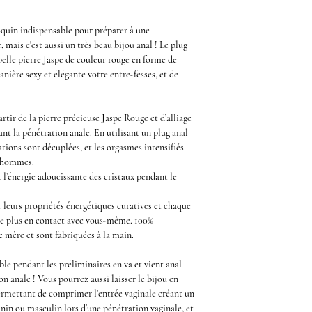
oquin indispensable pour préparer à une
, mais c'est aussi un très beau bijou anal ! Le
plug
belle
pierre Jaspe de couleur rouge en forme de
anière sexy et élégante votre entre-fesses, et de
artir de la
pierre précieuse Jaspe Rouge
et d’alliage
nt la pénétration anale. En utilisant un
plug anal
tions sont décuplées, et les orgasmes intensifiés
s hommes.
l’énergie adoucissante des cristaux pendant le
 leurs propriétés énergétiques curatives et chaque
ne plus en contact avec vous-même. 100%
re mère et sont fabriquées à la main.
able pendant les
préliminaires
en va et vient anal
on anale
! Vous pourrez aussi laisser le
bijou en
ermettant de comprimer l’entrée vaginale créant un
inin ou masculin lors d'une pénétration vaginale, et