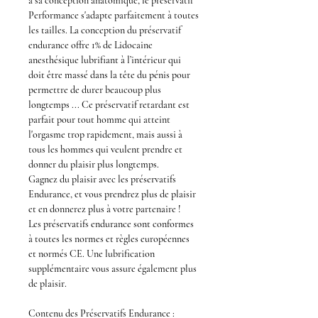
à sa conception anatomique, le
préservatif
Performance
s'adapte parfaitement à toutes
les tailles. La conception du
préservatif
endurance
offre 1% de Lidocaine
anesthésique lubrifiant à l’intérieur qui
doit être massé dans la tête du pénis pour
permettre de durer beaucoup plus
longtemps ... Ce
préservatif retardant
est
parfait pour tout homme qui atteint
l'orgasme trop rapidement, mais aussi à
tous les hommes qui veulent
prendre et
donner du plaisir plus longtemps
.
Gagnez du plaisir avec les
préservatifs
Endurance,
et vous prendrez plus de plaisir
et en donnerez plus à votre partenaire !
Les
préservatifs endurance
sont conformes
à toutes les normes et règles européennes
et normés CE. Une lubrification
supplémentaire vous assure également plus
de plaisir.
Contenu des
Préservatifs Endurance
: