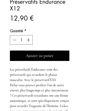
Préservatifs Endurance
X12
Prix
12,90 €
Quantité
*
Ajouter au panier
Les
préserfatifs
Endurance
sont
des
préservatifs
qui
retardent le plaisir
masculin
. Avec le
préservatif EXS
Delay
vous pouvez profiter l'un de autre
encore plus longtemps et plus intensément
! Ces
préservatifs retardants
ont une forme
anatomique, et sont spécifiquement conçus
pour
retarder l'orgasme de l'homme
. Grâce