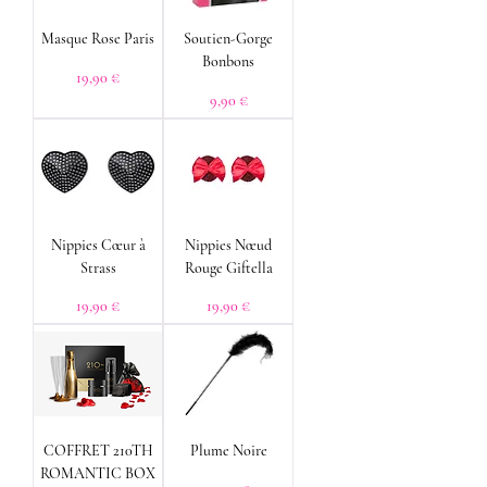
Masque Rose Paris
Soutien-Gorge
Bonbons
Prix
19,90 €
Prix
9,90 €
Nippies Cœur à
Nippies Nœud
Strass
Rouge Giftella
Prix
Prix
19,90 €
19,90 €
COFFRET 210TH
Plume Noire
ROMANTIC BOX