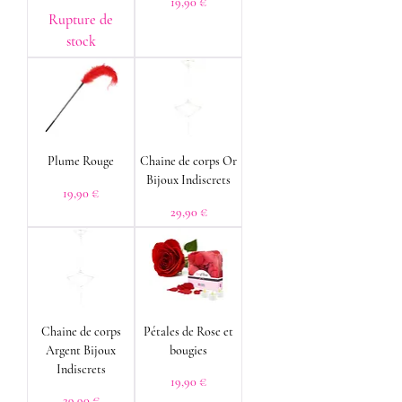
Prix
19,90 €
Rupture de
stock
Plume Rouge
Chaine de corps Or
Bijoux Indiscrets
Prix
19,90 €
Prix
29,90 €
Chaine de corps
Pétales de Rose et
Argent Bijoux
bougies
Indiscrets
Prix
19,90 €
Prix
29,90 €