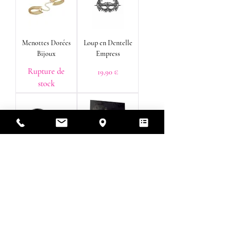
Menottes Dorées
Loup en Dentelle
Bijoux
Empress
Rupture de
Prix
19,90 €
stock
Menottes Bracelets
Bijoux Nippies
Luxe
Coeur
Prix
Prix
39,90 €
16,90 €