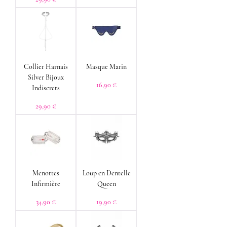
Collier Harnais
Masque Marin
Silver Bijoux
Prix
16,90 €
Indiscrets
Prix
29,90 €
Menottes
Loup en Dentelle
Infirmière
Queen
Prix
Prix
34,90 €
19,90 €