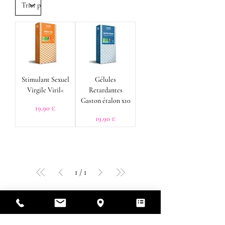
Stimulant Sexuel
Gélules
Virgile Viril<
Retardantes
Gaston étalon x10
Prix
19,90 €
Prix
19,90 €
1
/
1