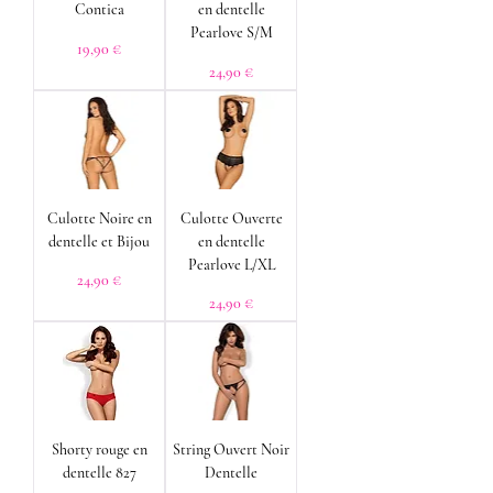
Contica
en dentelle
Pearlove S/M
Prix
19,90 €
Prix
24,90 €
Culotte Noire en
Culotte Ouverte
dentelle et Bijou
en dentelle
Pearlove L/XL
Prix
24,90 €
Prix
24,90 €
Shorty rouge en
String Ouvert Noir
dentelle 827
Dentelle