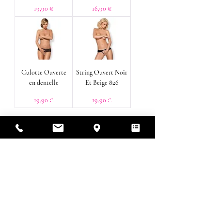
Prix
Prix
19,90 €
16,90 €
Culotte Ouverte
String Ouvert Noir
en dentelle
Et Beige 826
Prix
Prix
19,90 €
19,90 €
1
/
1