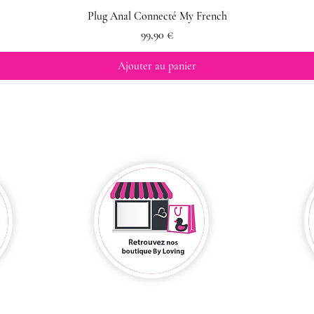
Plug Anal Connecté My French
Prix
99,90 €
Ajouter au panier