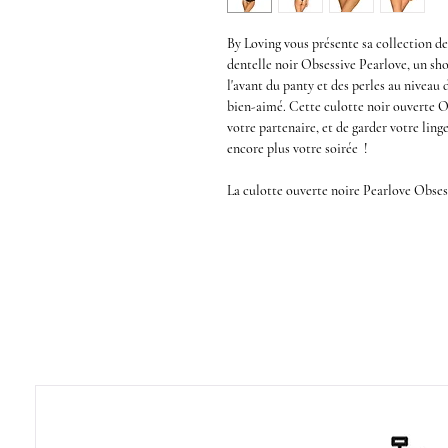
By Loving
vous présente sa collection de 
dentelle noir Obsessive Pearlove,
un
sho
l'avant du panty et des perles au niveau 
bien-aimé. Cette
culotte noir ouverte O
votre partenaire, et de garder votre lin
encore plus votre soirée !
La
culotte ouverte noire Pearlove Obses