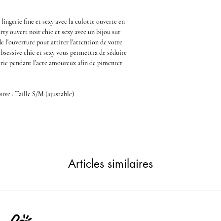
lingerie fine et sexy avec la
culotte ouverte en
rty ouvert noir
chic et sexy avec un bijou sur
de l'ouverture pour attirer l'attention de votre
bsessive chic et sexy
vous permettra de séduire
gerie pendant l'acte amoureux afin de pimenter
sive
: Taille S/M (ajustable)
Articles similaires