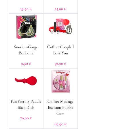
Prix
Prix
39,90 €
25,90 €
Soutien-Gorge
Coffret Couple I
Bonbons
Love You
Prix
Prix
9,90 €
39,90 €
Fun Factory Paddle
Coffret Massage
Bück Dich
Excitant Bubble
Gum
Prix
79,90 €
Prix
69,90 €