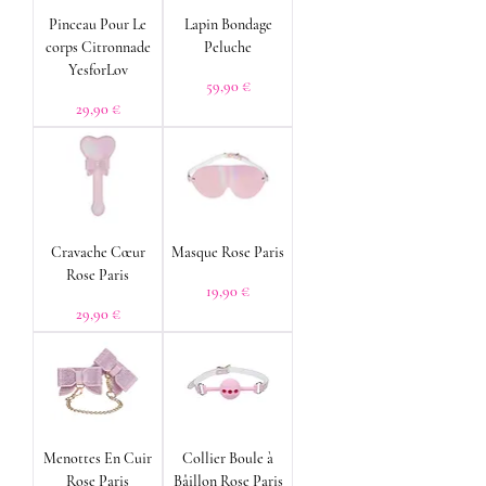
Pinceau Pour Le
Lapin Bondage
corps Citronnade
Peluche
YesforLov
Prix
59,90 €
Prix
29,90 €
Cravache Cœur
Masque Rose Paris
Rose Paris
Prix
19,90 €
Prix
29,90 €
Menottes En Cuir
Collier Boule à
Rose Paris
Bâillon Rose Paris