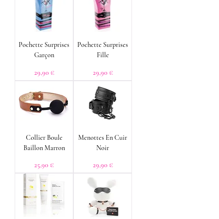
Pochette Surprises
Pochette Surprises
Garçon
Fille
Prix
Prix
29,90 €
29,90 €
Collier Boule
Menottes En Cuir
Baillon Marron
Noir
Prix
Prix
25,90 €
29,90 €