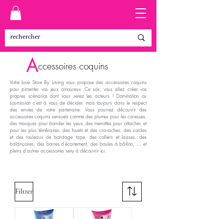
A
ccessoires coquins
Votre Love Store By Loving vous propose des accessoires coquins
pour pimenter vos jeux amoureux. Ce soir, vous allez créer vos
propres scénarios dont vous serez les acteurs ! Domination ou
soumission c’est à vous de décider, mais toujours dans le respect
des envies de votre partenaire. Vous pourrez découvrir des
accessoires coquins sensuels comme des plumes pour les caresses,
des masques pour bander les yeux, des menottes pour attacher, et
pour les plus téméraires, des fouets et des cravaches, des cordes
et des rouleaux de bondage tape, des colliers et laisses, des
balançoires, des barres d’écartement, des boules à bâillon, … et
pleins d’autres accessoires sexy à découvrir ici.
Filtrer