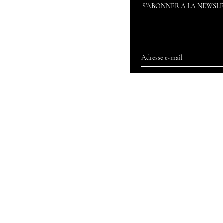
S’ABONNER À LA NEWSL
Accueil
Nos magasins
Blog By Loving
Faq
Service client