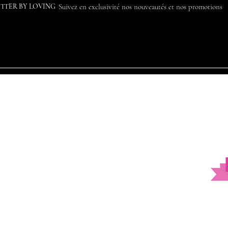
ETTER BY LOVING
Suivez en exclusivité nos nouveautés et nos promotions
Notre histoire
Contact
Livraison et retours
Politique de protection des données
Conditions générales de vente