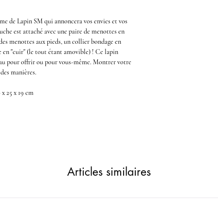
orme de Lapin SM
qui annoncera vos envies et vos
luche
est attaché avec une
paire de menottes en
t des menottes aux pieds, un collier bondage en
 en "cuir"
(le tout étant amovible) ! Ce
lapin
au pour offrir ou pour vous-même. Montrer votre
 des manières.
0 x 25 x 19 cm
Articles similaires