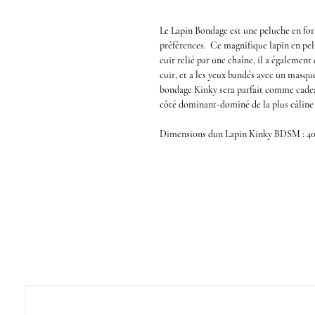
Le Lapin Bondage est une peluche en f
préférences
.
Ce
magnifique lapin en pe
cuir relié par une chaîne, il a égalemen
cuir,
et a les yeux bandés avec un
masque
bondage Kinky
sera parfait comme cade
côté dominant-dominé de la plus câline
Dimensions dun
Lapin Kinky BDSM
: 4