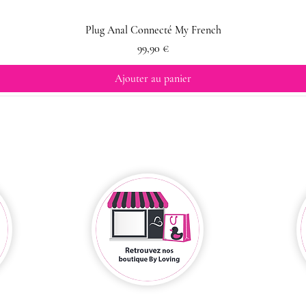
Plug Anal Connecté My French
Prix
99,90 €
Ajouter au panier