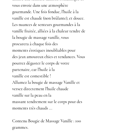
vous envoie dans une atmosphère
gourmande
. Une fois fondue,
l'huile à la
vanille
est
chaude
(non brûlante), et douce.
Les nuances de senteurs
gourmandes à la
vanille fruitée
, alliées à la chaleur tendre de
la
bougie de massage vanille
, vous
procurera à chaque fois des
moments
érotiques
inoubliables pour
des
jeux amoureux chics et tendances
. Vous
pourrez déguster le corps de votre
partenaire, car
l'huile à la
vanille
est
comestible !
Allumez la
bougie de massage Vanille
et
versez directement
l'huile chaude
vanille
sur la peau en la
massant tendrement sur le corps pour des
moments très chauds ...
Contenu
Bougie de Massage Vanille
: 100
grammes.