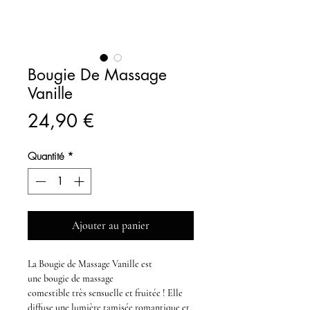
Bougie De Massage
Vanille
Prix
24,90 €
Quantité
*
Ajouter au panier
La
Bougie de Massage Vanille
est
une
bougie de massage
comestible
très
sensuelle
et fruitée ! Elle
diffuse une lumière tamisée
romantique
et