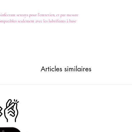
sinfectant
sextoys
pour l'entretien, et par mesure
ompatibles seulement avec les
lubrifiants
à base
Articles similaires