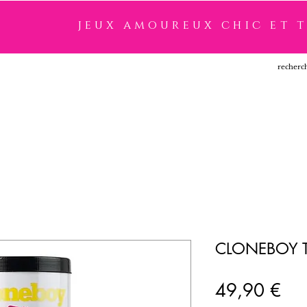
jeux amoureux chic et 
SSOIRES
LINGERIE
NOUVEAUTÉ
MARQUES
CLONEBOY T
Pri
49,90 €