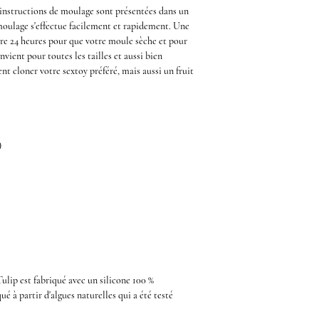
 instructions de moulage sont présentées dans un
 moulage s'effectue facilement et rapidement. Une
dre 24 heures pour que votre moule sèche et pour
onvient pour
toutes les tailles
et aussi bien
nt cloner votre sextoy préféré, mais aussi un fruit
)
ulip est
fabriqué avec un
silicone 100 %
ué à partir d'algues naturelles qui a été testé