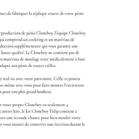
met de fabriquer la réplique exacte de votre pénis
eproduction de pénis Cloneboy
, l’équipe
Cloneboy
 qui comprend un
cockring
et un matériau de
duction supplémentaire qui vous garantit une
e haute qualité. Le
Cloneboy
ne contient pas de
e un matériau de moulage testé médicalement à base
adapté aux pénis de toutes tailles.
seul ou avec votre partenaire. Celle-ci pourra
ou même avec vous pour faire monter l'excitation.
ux pour son plus grand bonheur.
éer votre propre Cloneboy en seulement
4
autres kits, le
kit
Cloneboy Tulip
contient
2
ours une seconde chance pour bien mouler votre
ur vous assurer de conserver une érection durant le