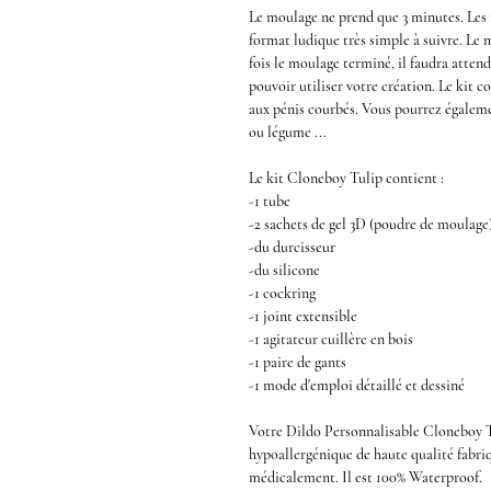
Le moulage ne prend que
3 minutes
. Les
format ludique très simple à suivre. Le
fois le moulage terminé, il faudra atten
pouvoir utiliser votre création. Le kit c
aux
pénis courbés
. Vous pourrez égaleme
ou légume ...
Le kit
Cloneboy Tulip
contient :
-1 tube
-2 sachets de gel 3D (poudre de moulage
-du durcisseur
-du silicone
-1 cockring
-1 joint extensible
-1 agitateur cuillère en bois
-1 paire de gants
-1 mode d'emploi détaillé et dessiné
Votre
Dildo Personnalisable Cloneboy T
hypoallergénique
de haute qualité fabriq
médicalement. Il est
100% Waterproof
.