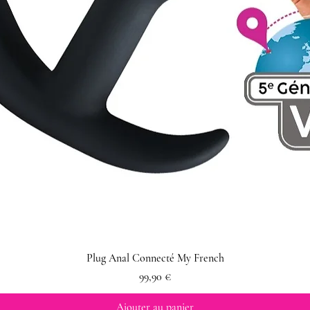
Plug Anal Connecté My French
Prix
99,90 €
Ajouter au panier