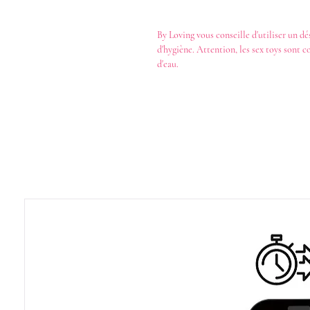
By Loving
vous conseille d'utiliser un
dé
d'hygiène. Attention, les
sex toys
sont c
d'eau
.