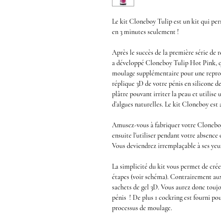
Le kit
Cloneboy Tulip
est un kit qui per
en 3 minutes seulement !
Après le succès de la première série de
r
a développé
Cloneboy Tulip
Hot Pink
,
moulage supplémentaire pour une repro
réplique 3D de votre pénis en silicone d
plâtre pouvant irriter la peau et utilis
d’algues naturelles. Le
kit Cloneboy
est 
Amusez-vous à fabriquer votre Cloneboy 
ensuite
l'utiliser pendant votre absence
Vous deviendrez irremplaçable à ses ye
La simplicité du kit vous permet de cr
étapes
(voir schéma). Contrairement aux 
sachets de gel 3D
. Vous aurez donc touj
pénis ! De plus
1 cockring
est fourni po
processus de moulage.