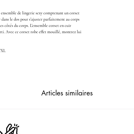
n
ensemble de lingerie sexy
comprenant un
corset
e dans le dos pour s'ajuster parfaitement au corps
les côtés du corps.
L'ensemble corset en cuir
rti.
Avec ce
corset robe effet mouillé,
montrez lui
L/XL
Articles similaires