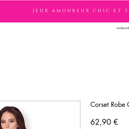
jeux amoureux chic et 
SSOIRES
LINGERIE
NOUVEAUTÉ
MARQUES
Corset Robe 
Pri
62,90 €