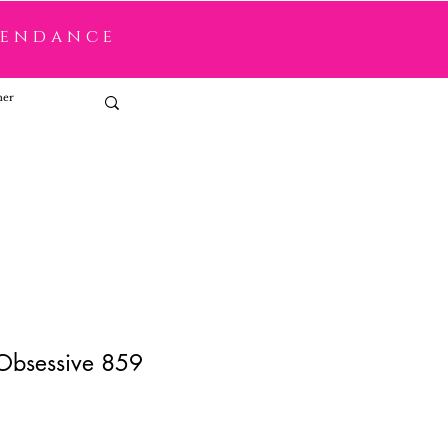
tendance
Connexion
Obsessive 859
x