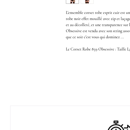
L'ensemble
corset robe esprit cuir
est
u
robe noir effet mouillé
avec zip et laçag
et au décolleté, et une transparence sur 
Obsessive
est vendu avec son string asso
que ce soir c'est vous qui dominez ...
Le
Corset Robe 859 Obsessive
: Taille 