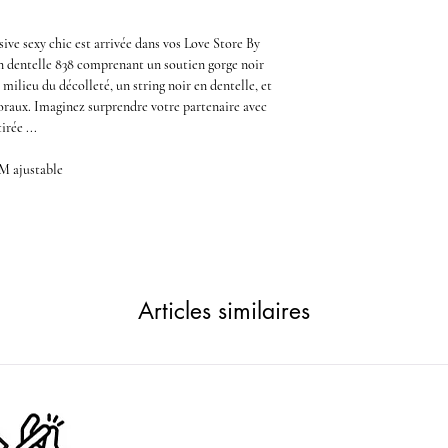
sive sexy chic
est arrivée dans vos
Love Store
By
n dentelle 838
comprenant un
soutien gorge noir
 milieu du décolleté, un
string noir en dentelle
, et
loraux. Imaginez surprendre votre partenaire avec
irée ...
/M ajustable
Articles similaires