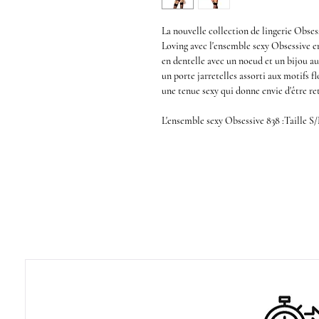
La nouvelle collection de
lingerie Obses
Loving
avec l'
ensemble
sexy Obsessive e
en dentelle
avec un noeud et un bijou au
un
porte jarretelles
assorti aux motifs f
une
tenue sexy
qui donne envie d'être ret
L'
ensemble sexy Obsessive 838
:Taille S