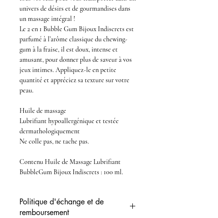
univers de désirs et de gourmandises dans
un
massage intégral
!
Le
2 en 1
Bubble Gum Bijoux Indiscrets
est
parfumé à l’arôme classique du
chewing-
gum
à la fraise
, il est doux, intense et
amusant, pour donner plus de saveur à vos
jeux intimes. Appliquez-le en petite
quantité et appréciez sa texture sur votre
peau.
Huile de massage
Lubrifiant
hypoallergénique et testée
dermathologiquement
Ne colle pas, ne tache pas.
Contenu
Huile de Massage Lubrifiant
BubbleGum Bijoux Indiscrets
: 100 ml.
Politique d'échange et de
remboursement