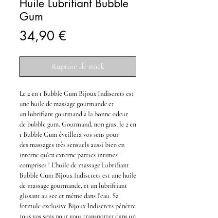
Huile Lubrifiant Bubble
Gum
Prix
34,90 €
Rupture de stock
Le
2 en 1 Bubble Gum Bijoux Indiscrets
est
une
huile de massage gourmande
et
un
lubrifiant gourmand
à la bonne odeur
de
bubble gum
.
Gourmand, non gras,
le
2 en
1 Bubble Gum
éveillera vos sens pour
des
massages
très sensuels aussi bien en
interne qu'en externe parties intimes
comprises
! L'huile de massage Lubrifiant
Bubble Gum Bijoux Indiscrets
est une
huile
de massage gourmande, et un lubrifriant
glissant
au sec et même dans l'eau. Sa
formule exclusive
Bijoux Indiscrets
pénètre
tous vos sens pour vous transporter dans un