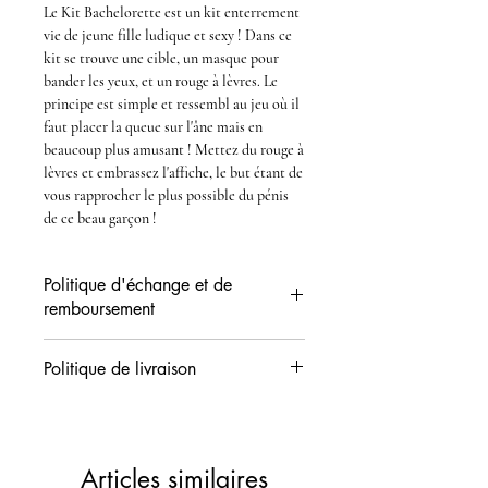
Le Kit Bachelorette
est un
kit enterrement
vie de jeune fille
ludique et sexy !
Dans ce
kit se trouve une cible, un
masque pour
bander les yeux
, et un
rouge à lèvres
. Le
principe est simple et ressembl au jeu où il
faut placer la queue sur l'âne mais en
beaucoup plus amusant ! Mettez du rouge à
lèvres et embrassez l'affiche, le but étant de
vous rapprocher le plus possible du pénis
de ce beau garçon !
Politique d'échange et de
remboursement
Vous disposez d'un délai de 14 jours (date
Politique de livraison
de réception) pour demander l'échange ou
l'avoir de votre commande. Les produits
Sauf cas exceptionnels les colis sont
doivent nous parvenir en état neuf, non
préparés le jour même dans nos locaux et
utilisés et dans leur emballage d'origine ...
déposés au bureau de poste le lendemain.
Consultez nos conditions de retours
Articles similaires
Vous recevrez par mail votre numéro de