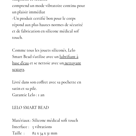
comprend un mode vibratoire continu pour
un plaisir immédiat
-Un produit certifié bon pour le corps
répond aux plus hautes normes de sécurité
et de fabrication en silicone médical sof
touch.
Comme tous les jouets siliconés,
Lelo
Smart Bead
s'utilise avec un
lubrifiant à
base d'eau
et se nettoie avec un
nettoyant
sextoys
.
Livré dans son coffret avec sa pochette en
satin et sa pile.
Garantie Lelo : 1 an
LELO SMART BEAD
Matériaux :
Silicone médical soft touch
Interface :
5 vibrations
Taille :
82 x 34 x 31 mm