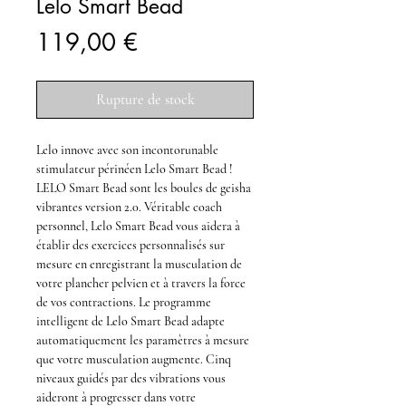
Lelo Smart Bead
Prix
119,00 €
Rupture de stock
Lelo innove avec son incontorunable
stimulateur périnéen Lelo Smart Bead !
LELO Smart Bead
sont les boules de geisha
vibrantes version 2.0. Véritable coach
personnel,
Lelo Smart Bead
vous aidera à
établir des exercices personnalisés sur
mesure en enregistrant la musculation de
votre plancher pelvien et à travers la force
de vos contractions. Le programme
intelligent de
Lelo Smart Bead
adapte
automatiquement les paramètres à mesure
que votre musculation augmente. Cinq
niveaux guidés par des vibrations vous
aideront à progresser dans votre