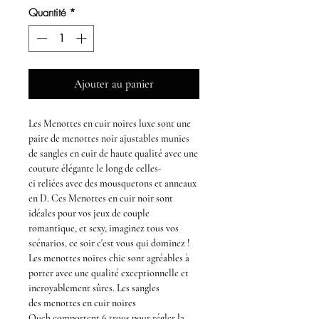
Quantité
*
Ajouter au panier
Les
Menottes en cuir noires luxe
sont une
paire de
menottes noir ajustables
munies
de sangles en
cuir
de haute qualité avec une
couture élégante le long de celles-
ci
reliées
avec des mousquetons et anneaux
en D. Ces
Menottes en cuir noir
sont
idéales pour vos jeux de couple
romantique, et sexy, imaginez tous vos
scénarios, ce soir c'est vous qui dominez !
Les
menottes noires chic
sont agréables à
porter avec une qualité exceptionnelle et
incroyablement sûres
.
Les sangles
des
menottes en cuir noires
Ouch
comportent 6 trous pour régler la