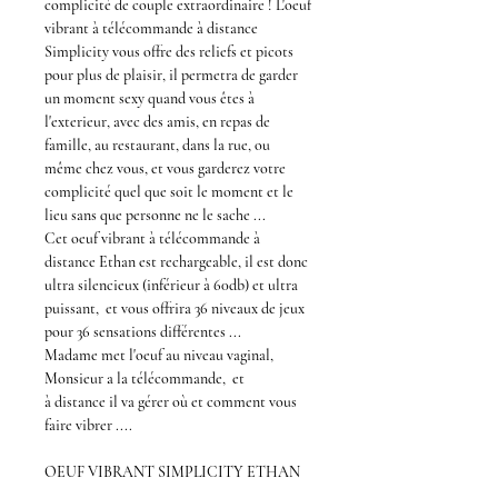
complicité de couple extraordinaire ! L'
oeuf
vibrant à télécommande à distance
Simplicity
vous offre des reliefs et picots
pour plus de plaisir, il permetra de garder
un moment sexy quand vous êtes à
l'exterieur, avec des amis, en repas de
famille, au restaurant, dans la rue, ou
même chez vous, et vous garderez votre
complicité quel que soit le moment et le
lieu sans que personne ne le sache ...
Cet
oeuf vibrant à télécommande à
distance Ethan
est rechargeable, il est donc
ultra silencieux (inférieur à 60db) et ultra
puissant, et
vous offrira 36 niveaux de jeux
pour 36 sensations différentes ...
Madame met l'
oeuf
au niveau vaginal,
Monsieur a la
télécommande
, et
à
distance
il va gérer où et comment vous
faire vibrer ....
OEUF VIBRANT SIMPLICITY ETHAN