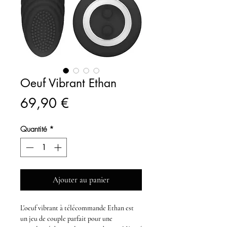
Oeuf Vibrant Ethan
Prix
69,90 €
Quantité
*
Ajouter au panier
L'oeuf vibrant à télécommande Ethan
est
un jeu de couple parfait pour une