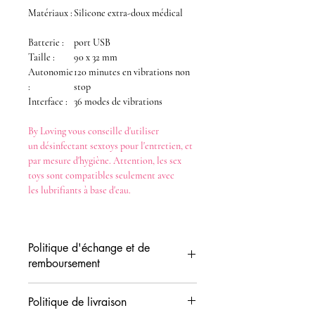
Matériaux :
Silicone extra-doux médical
Batterie :
port USB
Taille :
90 x 32 mm
Autonomie
120 minutes en vibrations non
:
stop
Interface :
36 modes de vibrations
By Loving
vous conseille d'utiliser
un
désinfectant
sextoys
pour l'entretien, et
par mesure d'hygiène. Attention, les
sex
toys
sont compatibles seulement avec
les
lubrifiants
à base d'eau
.
Politique d'échange et de
remboursement
Vous disposez d'un délai de 14 jours (date
Politique de livraison
de réception) pour demander l'échange ou