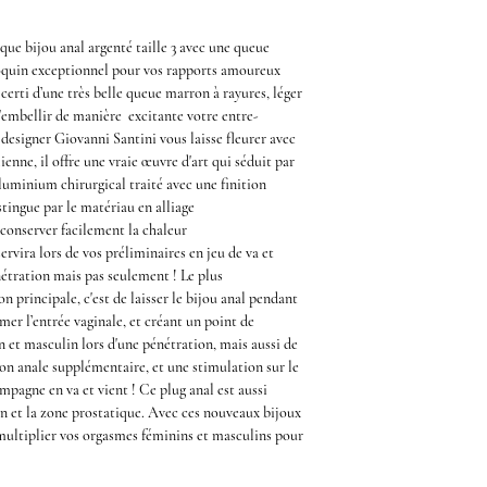
ique
bijou anal argenté taille 3 avec une queue
coquin exceptionnel pour vos rapports amoureux
 certi d’une très belle queue marron à rayures, léger
d'embellir de manière excitante votre entre-
e designer
Giovanni Santini
vous laisse fleurer avec
talienne, il offre une vraie œuvre d'art qui séduit par
aluminium chirurgical traité avec une finition
stingue par le matériau en alliage
 conserver facilement la chaleur
ervira lors de vos
préliminaires
en jeu de va et
étration
mais pas seulement ! Le plus
on principale, c'est de laisser le
bijou anal
pendant
er l’entrée vaginale, et créant un point de
n et masculin lors d'une pénétration, mais aussi de
tion anale supplémentaire, et une stimulation sur le
ompagne en va et vient ! Ce
plug anal
est aussi
on et la zone prostatique. Avec ces nouveaux
bijoux
, multiplier vos orgasmes féminins et masculins pour