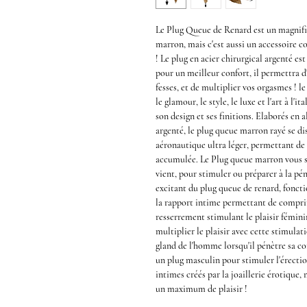
Le
Plug Queue de Renard
est un magnif
marron,
mais c'est aussi un accessoire 
! Le
plug en acier chirurgical argenté
est
pour un meilleur confort, il permettra 
fesses, et de multiplier vos
orgasmes
! l
le glamour, le style, le luxe et l'art à l'i
son design et ses finitions. Elaborés en 
argenté, le
plug queue marron rayé
se di
aéronautique ultra léger, permettant de
accumulée. Le
Plug queue marron
vous s
vient, pour stimuler ou préparer à la
pén
excitant du
plug queue de renard,
foncti
la rapport intime permettant de comprim
resserrement stimulant le plaisir fémini
multiplier le plaisir avec cette stimula
gland de l'homme lorsqu'il pénètre sa c
un
plug masculin
pour stimuler l'érecti
intimes
créés par la joaillerie érotique
un maximum de plaisir !