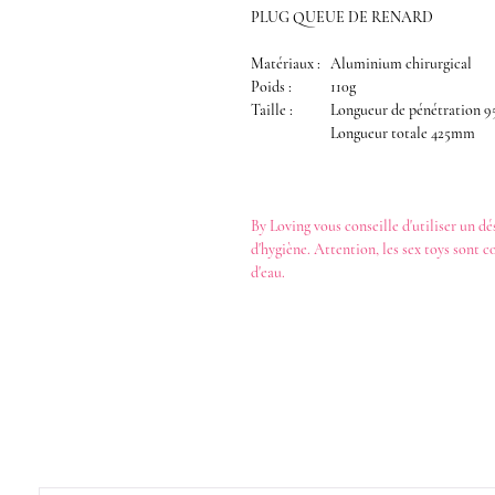
PLUG QUEUE DE RENARD
Matériaux :
Aluminium chirurgical
Poids :
110g
Taille :
Longueur de pénétration
Longueur totale 425mm
By Loving
vous conseille d'utiliser un
dé
d'hygiène. Attention, les
sex toys
sont c
d'eau
.