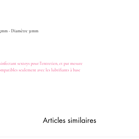
 95mm - Diamètre 31mm
sinfectant
sextoys
pour l'entretien, et par mesure
ompatibles seulement avec les
lubrifiants
à base
Articles similaires