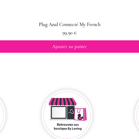
Plug Anal Connecté My French
Prix
99,90 €
Ajouter au panier