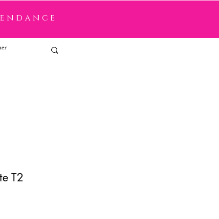
tendance
Connexion
te T2
x