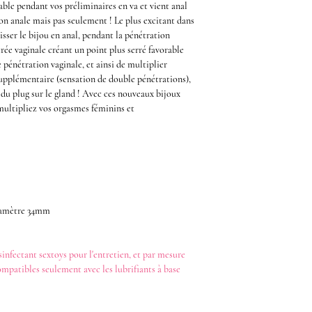
éable pendant vos
préliminaires
en va et vient anal
on anale
mais pas seulement ! Le plus
excitant
dans
isser le
bijou en anal,
pendant la
pénétration
ée vaginale créant un point plus serré favorable
 pénétration vaginale, et ainsi de multiplier
upplémentaire (sensation de
double pénétrations
),
t du
plug
sur le
gland
! Avec ces nouveaux
bijoux
 multipliez vos
orgasmes féminins et
iamètre 34mm
sinfectant
sextoys
pour l'entretien, et par mesure
ompatibles seulement avec les
lubrifiants
à base