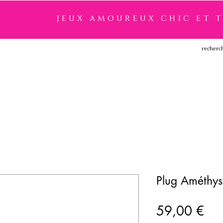
jeux amoureux chic et 
SSOIRES
LINGERIE
NOUVEAUTÉ
MARQUES
Plug Améthys
Pri
59,00 €