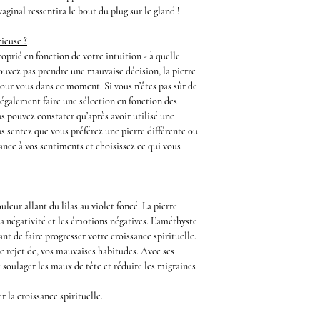
vaginal ressentira le bout du
plug
sur le
gland
!
ieuse ?
oprié en fonction de votre intuition - à quelle
pouvez pas prendre une mauvaise décision, la pierre
pour vous dans ce moment. Si vous n’êtes pas sûr de
 également faire une sélection en fonction des
us pouvez constater qu’après avoir utilisé une
s sentez que vous préférez une pierre différente ou
ance à vos sentiments et choisissez ce qui vous
uleur allant du lilas au violet foncé. La pierre
r la négativité et les émotions négatives. L’améthyste
nt de faire progresser votre croissance spirituelle.
le rejet de, vos mauvaises habitudes. Avec ses
 soulager les maux de tête et réduire les migraines
er la croissance spirituelle.