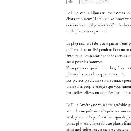
Le
Plug
est un
bijou anal
mais c'est aus
ébats amoureux ! Le
plug luxe Amethyst
couleur violet
, il permettra d'embellir d
multiplier vos orgasmes !
Le
plug anal
est fabriqué à partir d'une
p
qui peut être utilisé pendant l’amour ana
amoureux, les sensations sont accrues, e
aussi pour les hommes.
Vous pouvez expérimenter la guérison et 
plaisir de soi ou les rapports sexuels.
Les pierres précieuses sont connues pour
pierre a sa propre énergie qui vous amè
naturelles, elles sont données par la ter
Le
Plug Améthyste
vous sera agréable p
stimuler ou préparer à la
pénétration an
anal,
pendant la
pénétration vaginale
, p
point plus serré favorable au plaisir fém
ainsi multiplier l'orgasme avec cette
sti