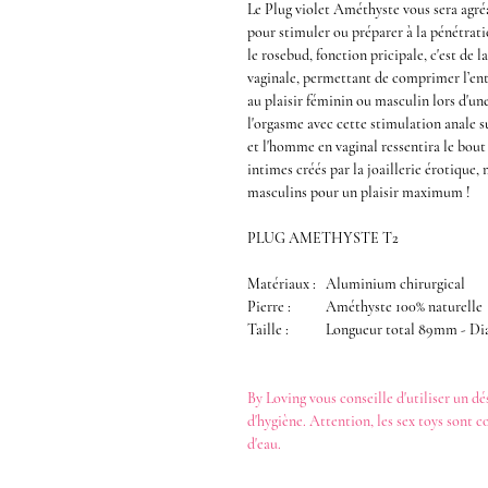
Le
Plug violet Améthyste
vous sera agr
pour stimuler ou préparer à la
pénétrati
le
rosebud,
fonction pricipale,
c'est de la
vaginale
, permettant de comprimer l’entr
au plaisir féminin ou masculin lors d'une
l'orgasme avec cette
stimulation anale
s
et l'homme en vaginal ressentira le bou
intimes
créés par la joaillerie érotique,
masculins
pour un plaisir maximum !
PLUG AMETHYSTE T2
Matériaux :
Aluminium chirurgical
Pierre :
Améthyste 100% naturelle
Taille :
Longueur total 89mm - D
By Loving
vous conseille d'utiliser un
dé
d'hygiène. Attention, les
sex toys
sont c
d'eau
.