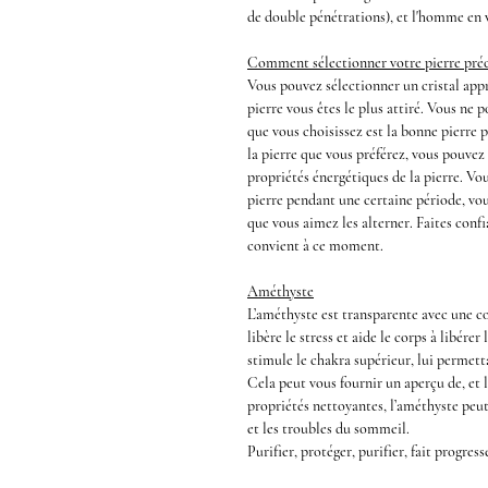
de
double pénétrations
), et l'homme en 
Comment sélectionner votre pierre préc
Vous pouvez sélectionner un cristal appr
pierre vous êtes le plus attiré. Vous ne 
que vous choisissez est la bonne pierre 
la pierre que vous préférez, vous pouvez
propriétés énergétiques de la pierre. Vo
pierre pendant une certaine période, vou
que vous aimez les alterner. Faites confi
convient à ce moment.
Améthyste
L’
améthyst
e est transparente avec une co
libère le stress et aide le corps à libére
stimule le chakra supérieur, lui permetta
Cela peut vous fournir un aperçu de, et 
propriétés nettoyantes, l’améthyste peut
et les troubles du sommeil.
Purifier, protéger, purifier, fait progress