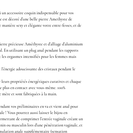
si un accessoire coquin indispensable pour vos
e
est décoré d’une belle
pierre Amethyste de
e manière sexy et élégante votre entre-fesses, et de
ierre précieuse Améthyste
et d’alliage d’aluminium
l. En utilisant un plug anal pendant les rapports
t les orgasmes intensifiés pour les femmes mais
l’énergie adoucissante des cristaux pendant le
 leurs propriétés énergétiques curatives et chaque
ne plus en contact avec vous-même. 100%
re mère et sont fabriquées à la main.
endant vos
préliminaires
en va et vient anal pour
ale
! Vous pourrez aussi laisser le
bijou en
ermettant de comprimer l’entrée vaginale créant un
inin ou masculin lors d'une pénétration vaginale, et
mulation anale
supplémentaire (sensation