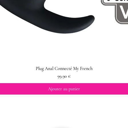
Plug Anal Connecté My French
Prix
99,90 €
Ajouter au panier