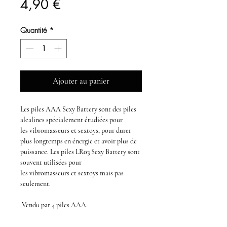
Prix
4,90 €
Quantité
*
Ajouter au panier
Les
piles AAA Sexy Battery
sont des
piles
alcalines
spécialement étudiées pour
les
vibromasseurs
et
sextoys,
pour durer
plus longtemps en énergie et avoir plus de
puissance
.
Les
piles LR03 Sexy Battery
sont
souvent utilisées pour
les
vibromasseurs
et
sextoys
mais pas
seulement.
Vendu par 4
piles AAA.