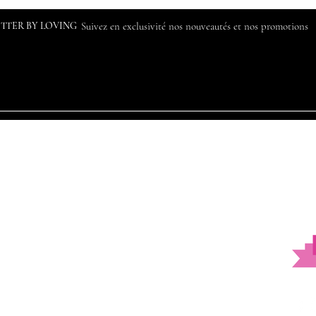
ETTER BY LOVING
Suivez en exclusivité nos nouveautés et nos promotions
Notre histoire
Contact
Livraison et retours
Politique de protection des données
Conditions générales de vente