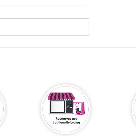
playlist dit de
Une petite panne
d'érection ?