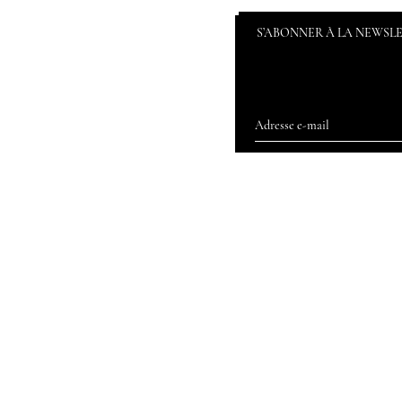
S’ABONNER À LA NEWSL
Accueil
Nos magasins
Blog By Loving
Faq