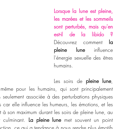
Lorsque la lune est pleine,  
les marées et les sommeils 
sont perturbés, mais qu'en 
est-il de la libido ? 
Découvrez comment 
la 
pleine lune 
influence 
l'énergie sexuelle des êtres 
humains.
Les soirs de 
pleine lune
, 
 même pour les humains, qui sont principalement 
s seulement associée à des perturbations physiques 
car elle influence les humeurs, les émotions, et les 
st à son maximum durant les soirs de pleine lune, au 
 culminant. 
La
pleine lune
 met souvent un point 
ection, ce qui a tendance à nous rendre plus émotifs 