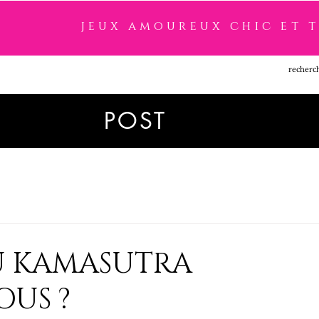
jeux amoureux chic et 
SSOIRES
LINGERIE
NOUVEAUTÉ
MARQUES
POST
DU KAMASUTRA
OUS ?