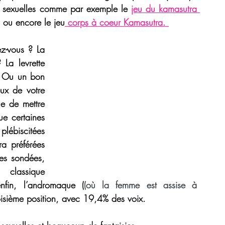
s sexuelles comme par exemple le 
jeu du kamasutra 
, ou encore le 
jeu
 corps à coeur Kamasutra. 
ez-vous ? 
La 
? La 
levrette 
pour une partie de jambes en l’air bestiale ? Ou un bon 
x de votre 
le de mettre 
e certaines 
lébiscitées 
a préférées 
es sondées, 
en deuxième position, on retrouve le classique 
nfin, 
l’andromaque
 (
(où la femme est assise à 
roisième position, avec 19,4% des voix. 