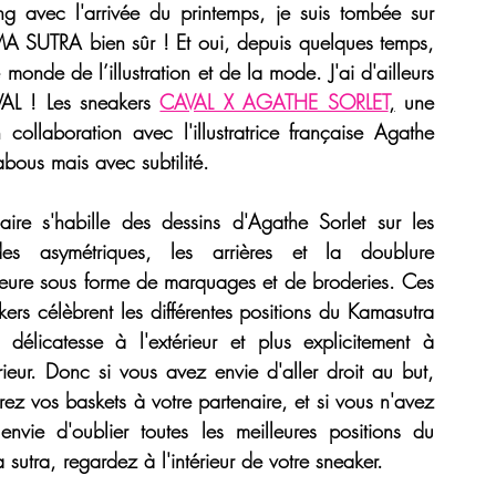
g avec l'arrivée du printemps, je suis tombée sur 
A SUTRA
 bien sûr ! Et oui, depuis quelques temps, 
 monde de l’illustration et de la mode. J'ai d'ailleurs 
VAL
 ! Les sneakers 
CAVAL X AGATHE SORLET
,
 u
ne 
ollaboration avec l'illustratrice française 
Agathe 
abous mais avec subtilité.
aire s'habille des dessins d'
Agathe Sorlet
 sur les 
es asymétriques, les arrières et la doublure 
rieure sous forme de marquages et de broderies. Ces 
ers célèbrent les différentes positions du 
Kamasutra
 délicatesse à l'extérieur et plus explicitement à 
érieur. Donc si vous avez envie d'aller droit au but, 
ez vos baskets à votre partenaire, et si vous n'avez 
envie d'oublier toutes les meilleures 
positions du 
 sutra
, regardez à l'intérieur de votre 
sneaker.