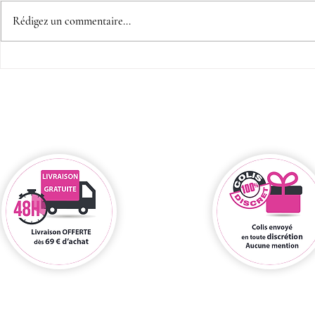
Rédigez un commentaire...
Fête des mamans, et si tu
Ce que ta 
passais au cadeau sexy !
tes envies