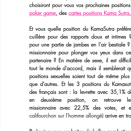
choisiront pour vous vos prochaines position
poker game
,
 des 
cartes positions Kama Sutra
Et vous quelle 
position du KamaSutra
 préfér
cuillère
 pour des rapports doux et intimes 
missionnaire 
pour plonger vos yeux dans ceu
partenaire ? En matière de sexe, il est diffici
tout le monde d’accord, mais il semblerait qu
positions sexuelles soient tout de même plus p
que d’autres
.
 Et les 
3 positions du Kamasutr
des français
 sont : 
la
 levrette avec 35,1% d
missionnaire 
avec 22,5% des votes, et e
califourchon sur l'homme allongé)
 arrive en t