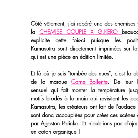
Côté vêtement, j'ai repéré une des chemises 
la 
CHEMISE COUPLE X G.KERO 
beauco
explicite cette fois-ci puisque les 
posi
Kamasutra 
sont directement imprimées sur la
qui est une pièce en édition limitée.
Et là où je suis "tombée des nues", c'est la d
de la marque 
Carne Bollente
. De leur l
sensuel qui fait monter la température jusqu
motifs brodés à la main qui revisitent les 
pos
Kamasutra
, les créateurs ont fait de l’audace 
sont donc accouplées pour créer ces scènes d
par 
Agoston Palinko
. Et n'oublions pas d'ajou
en coton organique ! 