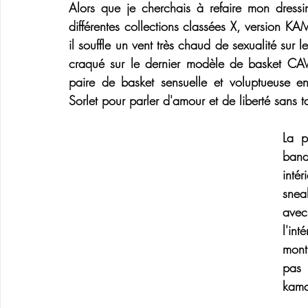
Alors que je cherchais à refaire mon dressin
différentes collections classées X, version 
KAM
il souffle un vent très chaud de sexualité sur le
craqué sur le dernier modèle de 
basket CA
paire de basket sensuelle et voluptueuse en c
Sorlet
 pour parler d'amour et de liberté sans t
La p
band
inté
sneak
avec
l'int
montr
pas 
kama