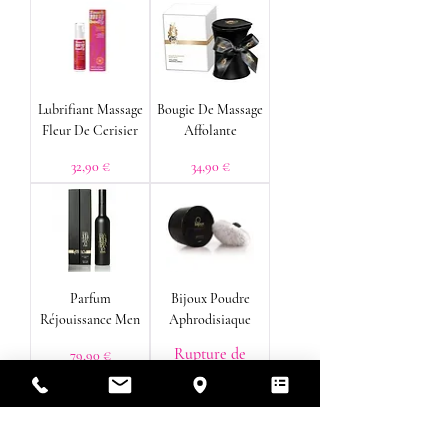
Lubrifiant Massage
Bougie De Massage
Fleur De Cerisier
Affolante
Prix
Prix
32,90 €
34,90 €
Parfum
Bijoux Poudre
Réjouissance Men
Aphrodisiaque
Rupture de
Prix
79,90 €
stock