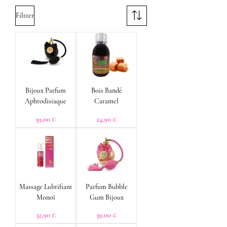
Filtrer
Bijoux Parfum
Bois Bandé
Aphrodisiaque
Caramel
Prix
Prix
39,00 €
24,90 €
Massage Lubrifiant
Parfum Bubble
Monoï
Gum Bijoux
Prix
Prix
32,90 €
39,00 €