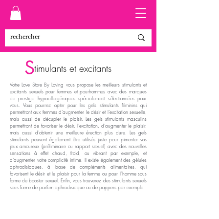
S
timulants et excitants
Votre Love Store By Loving vous propose les meilleurs stimulants et
excitants sexuels pour femmes et pourhommes avec des marques
de prestige hypoallergéniques spécialement sélectionnées pour
vous. Vous pourrez opter pour les gels stimulants féminins qui
permettront aux femmes d’augmenter le désir et l’excitation sexuelle,
mais aussi de décupler le plaisir. Les gels stimulants masculins
permettront de favoriser le désir, l’excitation, d’augmenter le plaisir,
mais aussi d’obtenir une meilleure érection plus dure. Les gels
stimulants peuvent également être utilisés juste pour pimenter vos
jeux amoureux (préliminaire ou rapport sexuel) avec des nouvelles
sensations à effet chaud, froid, ou vibrant par exemple, et
d’augmenter votre complicité intime. Il existe également des gélules
aphrodisiaques, à base de compléments alimentaires, qui
favorisent le désir et le plaisir pour la femme ou pour l’homme sous
forme de booster sexuel. Enfin, vous trouverez des stimulants sexuels
sous forme de parfum aphrodisiaque ou de poppers par exemple.