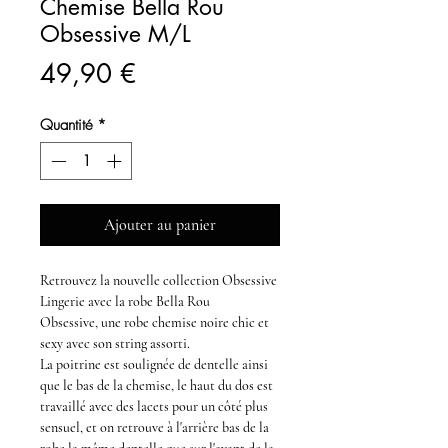
Chemise Bella Rou
Obsessive M/L
Prix
49,90 €
Quantité
*
Ajouter au panier
Retrouvez la nouvelle
collection Obsessive
Lingerie
avec la
robe Bella Rou
Obsessive,
une
robe chemise noire chic et
sexy
avec son string assorti.
La poitrine est soulignée de dentelle ainsi
que le bas de la chemise, le haut du dos est
travaillé avec des lacets pour un côté plus
sensuel, et on retrouve à l'arrière bas de la