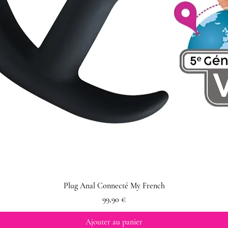
Plug Anal Connecté My French
Prix
99,90 €
Ajouter au panier