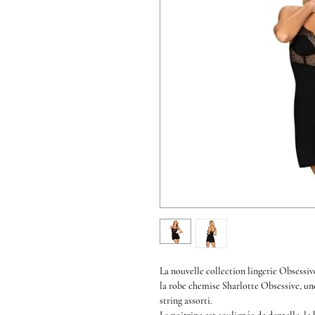
La nouvelle
collection lingerie Obsessi
la
robe chemise Sharlotte Obsessive,
un
string assorti.