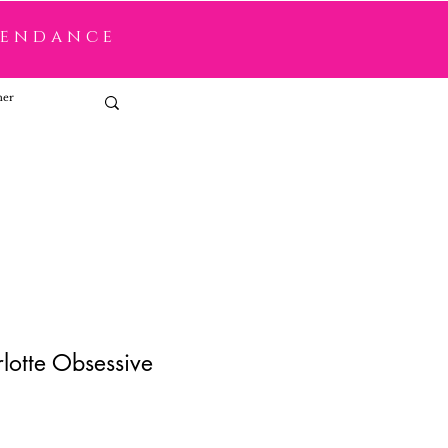
tendance
Connexion
lotte Obsessive
x