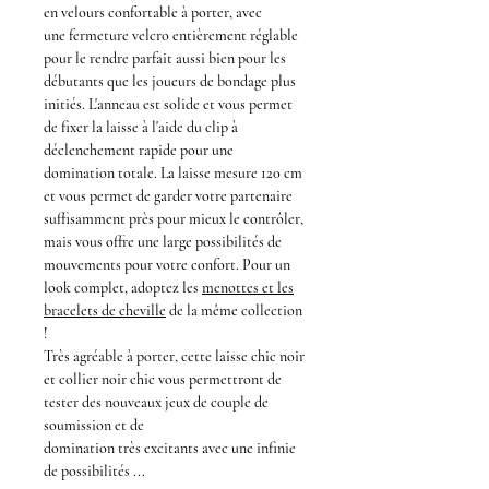
en velours confortable à porter, avec
une fermeture velcro entièrement réglable
pour le rendre parfait aussi bien pour les
débutants que les joueurs de
bondage
plus
initiés. L'anneau est solide et vous permet
de fixer la laisse à l'aide du clip à
déclenchement rapide pour une
domination totale. La
laisse
mesure 120 cm
et vous permet de garder votre partenaire
suffisamment près pour mieux le contrôler,
mais vous offre une large possibilités de
mouvements pour votre confort. Pour un
look complet, adoptez les
menottes et les
bracelets de cheville
de la même collection
!
Très agréable à porter, cette
laisse chic noir
et collier noir chic
vous permettront de
tester des nouveaux
jeux de couple de
soumission et de
domination
très
excitants
avec une infinie
de possibilités
...