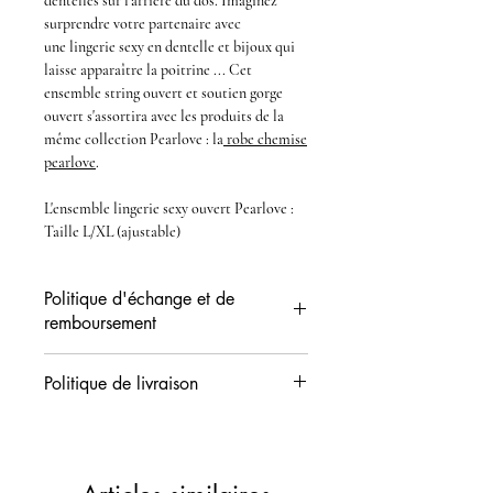
dentelles sur l'arrière du dos. Imaginez
surprendre votre partenaire avec
une
lingerie sexy en dentelle et bijoux
qui
laisse apparaître la poitrine ... Cet
ensemble
string ouvert et soutien gorge
ouvert
s'assortira avec les
produits de la
même collection Pearlove : la
robe chemise
pearlove
.
L'
ensemble lingerie sexy ouvert Pearlove
:
Taille L/XL (ajustable)
Politique d'échange et de
remboursement
Vous disposez d'un délai de 14 jours (date
Politique de livraison
de réception) pour demander l'échange ou
l'avoir de votre commande. Les produits
Sauf cas exceptionnels les colis sont
doivent nous parvenir en état neuf, non
préparés le jour même dans nos locaux et
utilisés et dans leur emballage d'origine ...
déposés au bureau de poste le lendemain.
Consultez nos conditions de retours