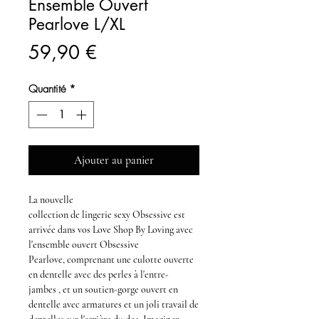
Ensemble Ouvert
Pearlove L/XL
Prix
59,90 €
Quantité
*
Ajouter au panier
La nouvelle
collection de
lingerie
sexy Obsessive
est
arrivée dans vos
Love Shop
By Loving
avec
l'
ensemble
ouvert Obsessive
Pearlove,
comprenant une
culotte ouverte
en dentelle
avec des perles à l'entre-
jambes , et un
soutien-gorge ouvert en
dentelle avec armatures
et un joli travail de