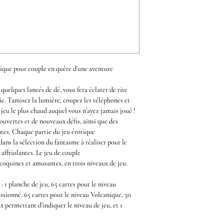
tique
pour couple en quête d'une aventure
 quelques lancés de dé, vous fera éclater de rire
ie. Tamisez la lumière, coupez les téléphones et
e
jeu
le plus chaud auquel vous n'ayez jamais joué !
ouvertes et de nouveaux défis, ainsi que des
antes. Chaque partie du
jeu érotique
ans la sélection du fantasme à réaliser pour le
affriolantes. Le
jeu de couple
oquines et amusantes, en trois niveaux de jeu.
y
: 1 planche de jeu, 65 cartes pour le niveau
ssionné, 65 cartes pour le niveau Volcanique, 50
ux permettant d'indiquer le niveau de jeu, et 1