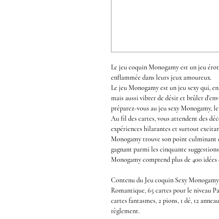
Le jeu coquin Monogamy
est un
jeu éro
enflammée dans leurs
jeux amoureux
.
Le
jeu Monogamy
est un jeu sexy qui, en
mais aussi
vibrer de désir
et brûler d'env
préparez-vous au
jeu sexy Monogamy
, l
Au fil des cartes, vous attendent des déc
expériences hilarantes et surtout excit
Monogamy
trouve son point culminant d
gagnant parmi les cinquante suggestions 
Monogamy
comprend plus de 400 idées c
Contenu du
Jeu coquin Sexy Monogam
Romantique, 65 cartes pour le niveau Pa
cartes fantasmes, 2 pions, 1 dé, 12 annea
règlement.