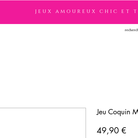
jeux amoureux chic et 
SSOIRES
LINGERIE
NOUVEAUTÉ
MARQUES
Jeu Coquin 
Pri
49,90 €