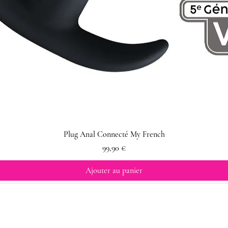
Plug Anal Connecté My French
Prix
99,90 €
Ajouter au panier