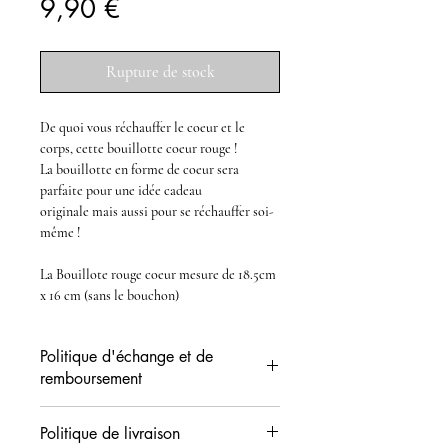
Prix
9,90 €
Rupture de stock
De quoi vous réchauffer le coeur et le
corps, cette
bouillotte coeur rouge
!
La
bouillotte en forme de coeur
sera
parfaite pour une
idée cadeau
originale
mais aussi pour se réchauffer soi-
même !
La
Bouillote rouge coeur
mesure de 18.5cm
x 16 cm (sans le bouchon)
Politique d'échange et de
remboursement
Vous disposez d'un délai de 14 jours (date
Politique de livraison
de réception) pour demander l'échange ou