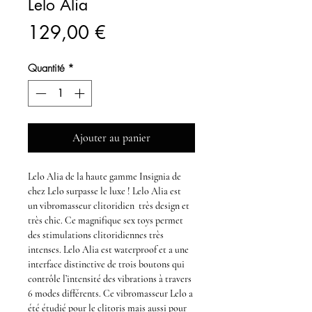
Lelo Alia
Prix
129,00 €
Quantité
*
Ajouter au panier
Lelo Alia
de la haute gamme
Insignia
de
chez
Lelo
surpasse le
luxe
!
Lelo
Alia
est
un
vibromasseur clitoridien
très
design
et
très
chic
. Ce magnifique
sex toys
permet
des
stimulations clitoridiennes
très
intenses.
Lelo Alia
est waterproof et a une
interface distinctive de trois boutons qui
contrôle l’intensité des vibrations à travers
6 modes différents. Ce
vibromasseur Lelo
a
été étudié pour le
clitoris
mais aussi pour