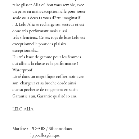
faire glisser
Alia
où bon vous semble, avec
un prise en main exceptionnelle pour jouer
seule ou à deux (à vous d'être imaginatif
...).
Lelo Alia
se recharge sur secteur et est
donc très performant mais aussi
très silencieux. Ce
sex toys de luxe Lelo
est
exceptionnelle pour des plaisirs
exceptionnels...
Du très haut de gamme pour les femmes
qui allient la classe et la performance !
Waterproof
Livré dans un magnifique coffret noir avec
son chargeur et sa broche dorée ainsi
que sa pochette de rangement en satin
Garantie 1 an, Garantie qualité 10 ans.
LELO ALIA
Matière :
PC-ABS / Silicone doux
hypoallergénique