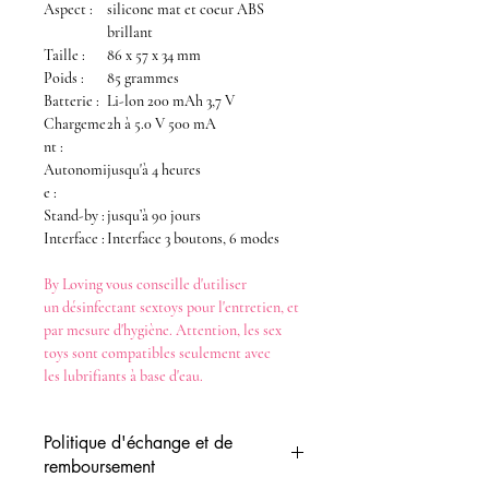
Aspect :
silicone mat et coeur ABS
brillant
Taille :
86 x 57 x 34 mm
Poids :
85 grammes
Batterie :
Li-lon 200 mAh 3,7 V
Chargeme
2h à 5.0 V 500 mA
nt :
Autonomi
jusqu'à 4 heures
e :
Stand-by :
jusqu’à 90 jours
Interface :
Interface 3 boutons, 6 modes
By Loving
vous conseille d'utiliser
un
désinfectant
sextoys
pour l'entretien, et
par mesure d'hygiène. Attention, les
sex
toys
sont compatibles seulement avec
les
lubrifiants
à base d'eau
.
Politique d'échange et de
remboursement