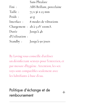
Sans Phtalate
Fini :
ABS Brillant, porcelaine
Taille :
75 x 36 x 25 mm
Poids :
42 g
Interface :
8 modes de vibrations
Chargement :
2h à 5.0V 100mA
Durée
Jusqu’à 4h
d’Utilisation :
Standby :
Jusqu’à 90 jours
By Loving
vous conseille d'utiliser
un
désinfectant
sextoys
pour l'entretien, et
par mesure d'hygiène. Attention, les
sex
toys
sont compatibles seulement avec
les
lubrifiants
à base d'eau
.
Politique d'échange et de
remboursement
Vous disposez d'un délai de 14 jours (date