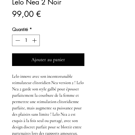
Lelo Nea 2 Noir
Prix
99,00 €
Quantité
*
Ajouter au panier
Lelo innove avec son incontorunable
stimulateur clitoridien Nea version 2 !
Lelo
Nea 2
garde son style galbé pour épouser
parfaitement la courbure de la femme et
permettre une
stimulation clitoridienne
parfaite, mais augmente sa puissance pour
des plaisirs sans limite !
Lelo Nea 2
est
exquis à la fois seul ou partagé, avec son
design discret parfait pour se blottir entre
partenaires lors des rapports amoureux.