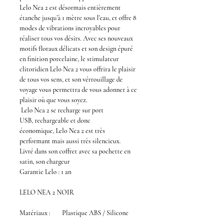
Lelo Nea 2
est désormais entièrement
étanche jusqu’à 1 mètre sous l'eau, et offre 8
modes de vibrations incroyables pour
réaliser tous vos désirs. Avec ses nouveaux
motifs floraux délicats et son design épuré
en finition porcelaine, le
stimulateur
clitoridien Lelo Nea 2
vous offrira le plaisir
de tous vos sens, et son vérrouillage de
voyage vous permettra de vous adonner à ce
plaisir où que vous soyez.
Lelo Nea 2
se recharge sur port
USB, rechargeable et donc
économique,
Lelo Nea 2
est très
performant mais aussi très silencieux.
Livré dans son coffret avec sa pochette en
satin, son chargeur
Garantie Lelo : 1 an
LELO NEA 2 NOIR
Matériaux :
Plastique ABS / Silicone