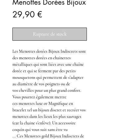
Menottes Dorées Bijoux
Prix
29,90 €
Rupture de stock
Les
Menottes dorées Bijoux Indiscrets
sont
des
menottes dorées
en chainettes
métalliques qui sont liées avec une chaîne
dorée et qui se ferment par des petits
mousquetons qui permettent de s'adapter
au diamètre de vos
poignets
ou de
vos
chevilles
pour un plus grand confort.
Vous pourrez également mettre
ces
menottes luxe or Magnifique
en
bracelet tel un bijoux discret et recréer vos
menottes dans les lieux les plus sauvages
(car la chaine s'enlève). Un accessoire
coquin qui vous suit sans être vu
... Ces
Menottes gold Bijoux Indiscrets
de