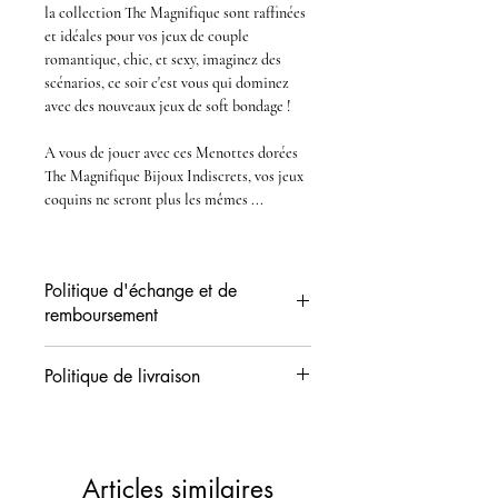
la collection
The Magnifique
sont raffinées
et idéales pour vos jeux de couple
romantique, chic, et sexy, imaginez des
scénarios, ce soir c'est vous qui dominez
avec des nouveaux jeux de
soft bondage
!
A vous de jouer avec ces
Menottes dorées
The Magnifique Bijoux Indiscrets
, vos
jeux
coquins
ne seront plus les mêmes ...
Politique d'échange et de
remboursement
Vous disposez d'un délai de 14 jours (date
Politique de livraison
de réception) pour demander l'échange ou
l'avoir de votre commande. Les produits
Sauf cas exceptionnels les colis sont
doivent nous parvenir en état neuf, non
préparés le jour même dans nos locaux et
utilisés et dans leur emballage d'origine ...
déposés au bureau de poste le lendemain.
Consultez nos conditions de retours
Articles similaires
Vous recevrez par mail votre numéro de