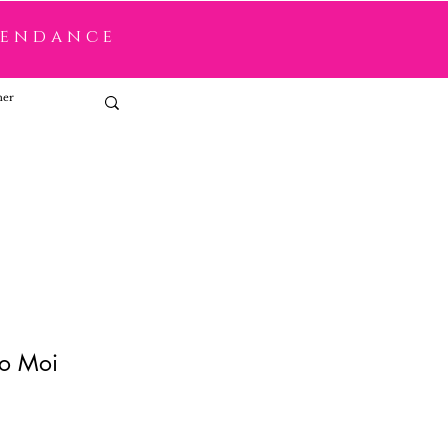
tendance
Connexion
ho Moi
x