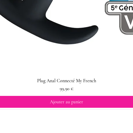
Plug Anal Connecté My French
Prix
99,90 €
Ajouter au panier