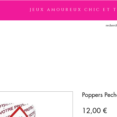
jeux amoureux chic et 
SSOIRES
LINGERIE
NOUVEAUTÉ
MARQUES
Poppers Pec
Pri
12,00 €