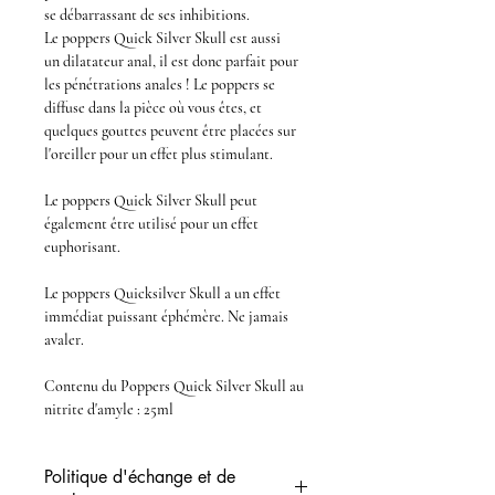
se débarrassant de ses inhibitions.
Le
poppers Quick Silver Skull
est aussi
un
dilatateur anal
, il est donc parfait pour
les
pénétrations anales
! Le
poppers
se
diffuse dans la pièce où vous êtes, et
quelques gouttes peuvent être placées sur
l'oreiller pour un effet plus stimulant.
Le
poppers Quick Silver Skull
peut
également être utilisé pour un effet
euphorisant.
Le
poppers Quicksilver Skull
a un effet
immédiat puissant éphémère. Ne jamais
avaler.
Contenu du
Poppers Quick Silver Skull au
nitrite d'amyle
: 25ml
Politique d'échange et de