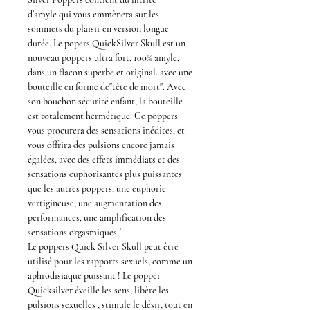
d'amyle
qui vous emmènera sur les
sommets du plaisir en version
longue
durée
. Le
popers QuickSilver Skull
est un
nouveau
poppers
ultra fort, 100% amyle,
dans un flacon superbe et original. avec une
bouteille en forme de"tête de mort". Avec
son bouchon sécurité enfant, la bouteille
est totalement hermétique. Ce
poppers
vous procurera des sensations inédites, et
vous offrira des pulsions encore jamais
égalées, avec des effets immédiats et des
sensations euphorisantes plus puissantes
que les autres poppers, une euphorie
vertigineuse, une augmentation des
performances, une amplification des
sensations orgasmiques !
Le
poppers Quick Silver Skull
peut être
utilisé pour les rapports sexuels, comme un
aphrodisiaque puissant ! Le
popper
Quicksilver
éveille les sens, libère les
pulsions sexuelles ,
stimule le dési
r, tout en