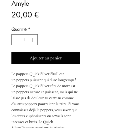
Amyle
Prix
20,00 €
Quantité
*
Ajouter au panier
Le
poppers Quick Silver Skull
est
un
poppers
puissant qui dure longtemps !
Le
poppers Quick Silver tête de mort
est
un
poppers
nature et
puissant,
mais qui ne
laisse pas de douleur au cerveau comme
d'autres poppers pourraient le faire. Si vous
connaissez déjà le
poppers,
vous savez que
les effets euphorisants ou sexuels sont
intenses et brefs. Le
Quick
Silver Poppers
contient du
nitrite