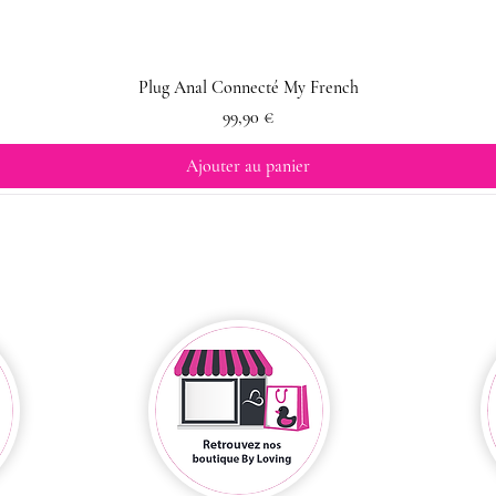
Plug Anal Connecté My French
Prix
99,90 €
Ajouter au panier