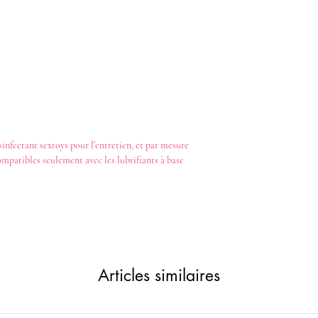
sinfectant
sextoys
pour l'entretien, et par mesure
ompatibles seulement avec les
lubrifiants
à base
Articles similaires