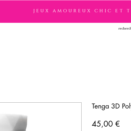
jeux amoureux chic et 
SSOIRES
LINGERIE
NOUVEAUTÉ
MARQUES
Tenga 3D Po
Pri
45,00 €