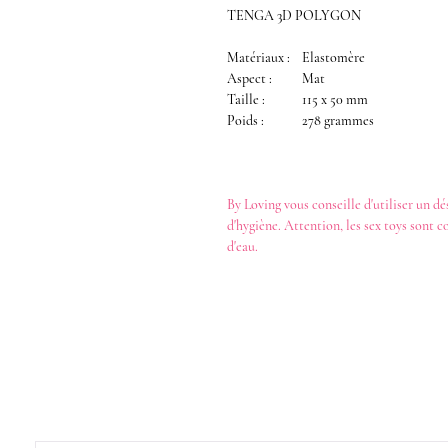
TENGA 3D POLYGON
Matériaux :
Elastomère
Aspect :
Mat
Taille :
115 x 50 mm
Poids :
278 grammes
By Loving
vous conseille d'utiliser un
dé
d'hygiène. Attention, les
sex toys
sont c
d'eau
.