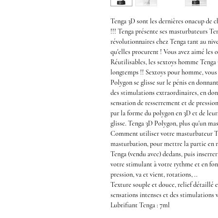
Tenga 3D
sont les dernières
onacu
p
de c
!!!
Tenga
présente ses
masturbateurs
Te
révolutionnaires chez
Tenga
tant au nive
qu'elles procurent ! Vous avez aimé les
o
Réutilisables, les
sextoys homme Tenga
longtemps !!
Sextoys
pour
homme
, vous
Polygon
se glisse sur le pénis en donnant
des stimulations extraordinaires, en don
sensation de resserrement et de pressio
par la forme du
polygon
en
3D
et de leur
glisse.
Tenga 3D Polygon
, plus qu'un
mas
Comment utiliser votre
masturbateur
T
masturbation, pour mettre la partie en re
Tenga (vendu avec) dedans, puis inserrer
votre stimulant à votre rythme et en fon
pression, va et vient, rotations, ..
Texture souple et douce, relief détaillé 
sensations intenses et des stimulations va
Lubrifiant Tenga
: 7ml