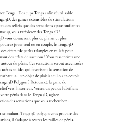
hez
Tenga
! Des
cups Tenga
enfin réutilisable
nga 3D
, des gaines extensibles de stimulations
au des reliefs que des sensations époustouflantes
nacup
, vous raffolerez des
Tenga 3D
!
 3D
vous donneront plus de plaisir et plus
 pourrez jouer seul ou en couple, le
Tenga 3D
 des effets tde petits triangles en reliefs pour
nant des effets de succions ! Vous ressentirez une
n autour du pénis. Ces sensations seront accentuées
s arêtes solides qui favorisent la sensation de
turbateur
... un objet de plaisir seul ou en couple.
enga 3D Polygon
? Retournez la gaine de
lief vers l'intèrieur. Versez un peu de lubrifiant
 votre pénis dans le
Tenga 3D,
agitez
ction des sensations que vous recherchez :
et stimulant,
Tenga 3D polygon
vous procure des
riées, il s'adapte à toutes les tailles de pénis.