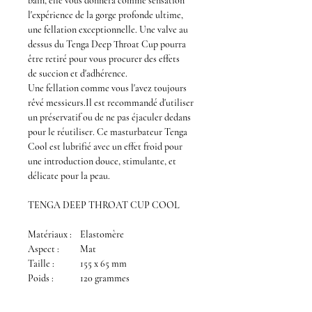
bain, elle vous donnera comme sensation
l'expérience de la gorge profonde ultime,
une
fellation
exceptionnelle. Une valve au
dessus du
Tenga Deep Throat Cup
pourra
être retiré pour vous procurer des effets
de
succion
et d'adhérence.
Une
fellation
comme vous l'avez toujours
rêvé messieurs.Il est recommandé d'utiliser
un
préservatif
ou de ne pas
éjaculer
dedans
pour le réutiliser. Ce
masturbateur Tenga
Cool
est
lubrifié avec un effet froid
pour
une introduction douce, stimulante, et
délicate pour la peau.
TENGA DEEP THROAT CUP COOL
Matériaux :
Elastomère
Aspect :
Mat
Taille :
155 x 65 mm
Poids :
120 grammes