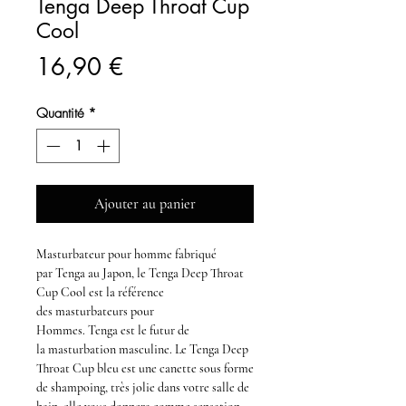
Tenga Deep Throat Cup
Cool
Prix
16,90 €
Quantité
*
Ajouter au panier
Masturbateur
pour homme fabriqué
par
Tenga
au Japon, le
Tenga Deep Throat
Cup Cool
est la référence
des
masturbateurs pour
Hommes
.
Tenga
est le futur de
la
masturbation masculine.
Le
Tenga
Deep
Throat Cup bleu
est une canette sous forme
de shampoing, très jolie dans votre salle de