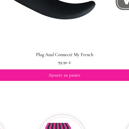
Plug Anal Connecté My French
Prix
99,90 €
Ajouter au panier