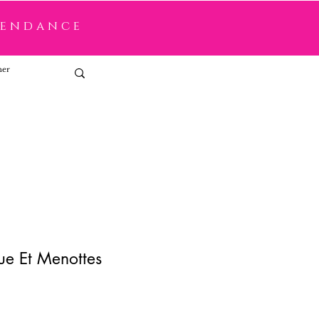
tendance
Connexion
ue Et Menottes
x