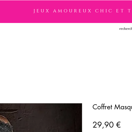
jeux amoureux chic et 
SSOIRES
LINGERIE
NOUVEAUTÉ
MARQUES
Coffret Masq
Pri
29,90 €